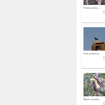
Podlot srokos...
Kruk pustynny...
Młoda uszatka...