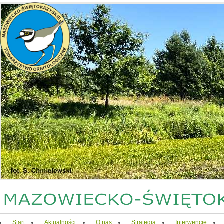
Start
Aktualności
O nas
Strategia
Interwencje